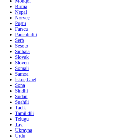
Monqol
Birma
Nepal
Norveç
Puştu
Farsca
Pəncab dili
Serb
Sesoto
Sinhala
Slovak
Sloven
Somali
Samoa
İskoç Gael
Şona
Sindhi
Sudan
Suahili
Tacik
Tamil dili
Telugu
Tay
Ukrayna
Urdu