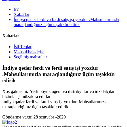
Ev
Xəbərlər
İndiyə qədər fərdi və fərdi satış işi yoxdur .Məhsullarımızla
maraqlandığınız üçün təşəkkür edirik
Xəbərlər
İsti Teqlər
Məhsul bələdçisi
Seçilmiş məhsullar
İndiyə qədər fərdi və fərdi satış işi yoxdur
.Məhsullarımızla maraqlandığınız üçün təşəkkür
edirik
Xoş gəlmisiniz Yerli böyük agent və distribyutor və idxalatçılar
bizimlə işi müzakirə edirlər
İndiyə qədər fərdi və fərdi satış işi yoxdur .Məhsullarımızla
maraqlandığınız üçün təşəkkür edirik
Göndərmə vaxtı: 28 sentyabr -2020