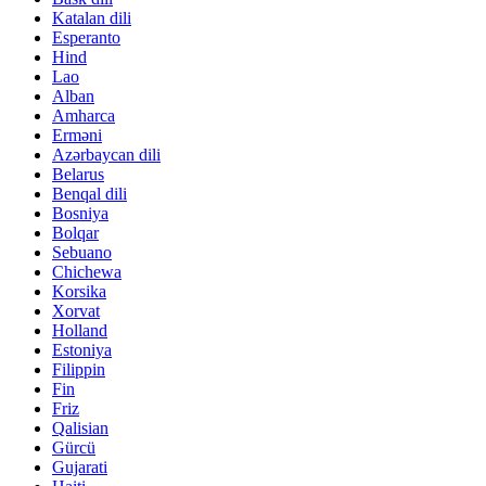
Katalan dili
Esperanto
Hind
Lao
Alban
Amharca
Erməni
Azərbaycan dili
Belarus
Benqal dili
Bosniya
Bolqar
Sebuano
Chichewa
Korsika
Xorvat
Holland
Estoniya
Filippin
Fin
Friz
Qalisian
Gürcü
Gujarati