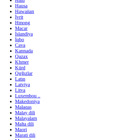
Haiti
Hausa
Hawaiian
İvrit
Hmong
Macar
İslandiya
İqbo
Cava
Kannada
Qazax
Khmer
Kürd
Qırğızlar
Latın
Latviya
Litva
Luxembou ..
Makedoniya
Malaqas
Malay dili
Malayalam
Malta dili
Maori
Marati dili