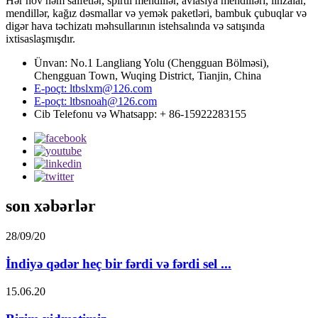
Hər növ nəm salfetlər, spirtli mendillər, aviasiya mendilləri, linzalar,
mendillər, kağız dəsmallar və yemək paketləri, bambuk çubuqlar və
digər hava təchizatı məhsullarının istehsalında və satışında
ixtisaslaşmışdır.
Ünvan: No.1 Langliang Yolu (Chengguan Bölməsi),
Chengguan Town, Wuqing District, Tianjin, China
E-poçt: ltbslxm@126.com
E-poçt: ltbsnoah@126.com
Cib Telefonu və Whatsapp: + 86-15922283155
son xəbərlər
28/09/20
İndiyə qədər heç bir fərdi və fərdi sel ...
15.06.20