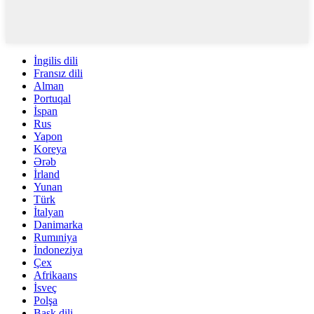
İngilis dili
Fransız dili
Alman
Portuqal
İspan
Rus
Yapon
Koreya
Ərəb
İrland
Yunan
Türk
İtalyan
Danimarka
Rumıniya
İndoneziya
Çex
Afrikaans
İsveç
Polşa
Bask dili