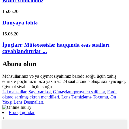
Bizim xidmətimiz
15.06.20
Dünyaya töhfə
15.06.20
İpuçları: Mütəxəssislər haqqında əsas sualları
cavablandırırlar ...
Abunə olun
Məhsullarımız və ya qiymət siyahımız barədə sorğu üçün xahiş
edirik e-poçtunuzu bizə yazın və 24 saat ərzində əlaqə saxlayacağıq.
Qiymət siyahısı üçün sorğu
İsti məhsullar
,
Sayt xəritəsi
,
Günəşdən qoruyucu salfetlər
,
Fərdi
olaraq sarılmış ekran mendilləri
,
Lens Təmizləmə Toxumu
,
Ən
Yaxşı Lens Dəsmalları
,
E-poçt göndər
x