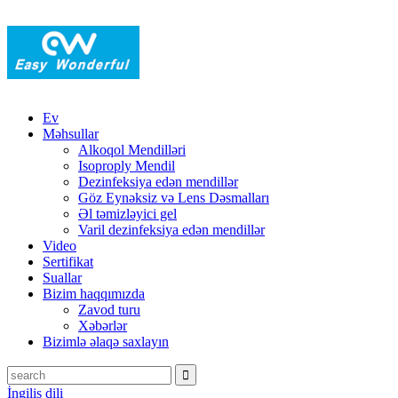
Ev
Məhsullar
Alkoqol Mendilləri
Isoproply Mendil
Dezinfeksiya edən mendillər
Göz Eynəksiz və Lens Dəsmalları
Əl təmizləyici gel
Varil dezinfeksiya edən mendillər
Video
Sertifikat
Suallar
Bizim haqqımızda
Zavod turu
Xəbərlər
Bizimlə əlaqə saxlayın
İngilis dili